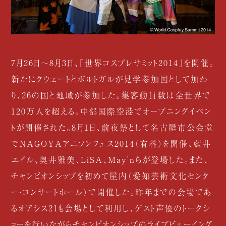
7月26日〜8月3日、「世界コスプレサミット2014」を開催。
新たにクウェートとポルトガルが見学参加国として加わ
り、26の国と地域が参加した。集客動員数は全世界で
120万人を超える。中部国際空港でオープニングイベン
トが開催された。8月1日、前夜祭として名古屋市公会堂
でNAGOYAアニソンフェス2014（有料）を開催、藍井
エイル、奥井雅美、LiSA、May'nらが登場した。また、
チャンピオンシップを初めて屋内（愛知芸術文化センタ
ー・コンサートホール）で開催した。昨年までの会場であ
るオアシス21も会場として利用し、ゲスト声優のトークシ
ョーを行いながらチャンピオンシップのライブビューイング