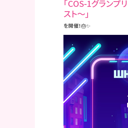
「COS-1グラン
スト〜」
を開催！🎂✨