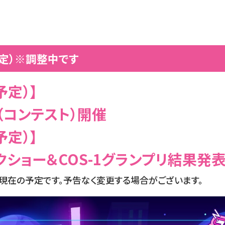
定）※調整中です
（予定）】
リ（コンテスト）開催
（予定）】
ショー＆COS-1グランプリ結果発
7現在の予定です。予告なく変更する場合がございます。