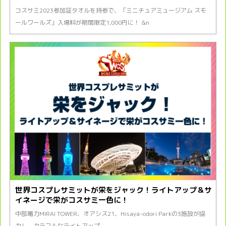
コスサミ2023参加証タオルを持参で、「ミニチュアミュージアム スモ
ールワールズ」入場料が期間限定1,000円に！ &n
世界コスプレサミットが栄をジャック！ライトアップ＆サ
イネージで栄がコスサミ一色に！
中部電力MIRAI TOWER、オアシス21、Hisaya-odori Parkの3施設が協
力し、カラフルなライトアップ