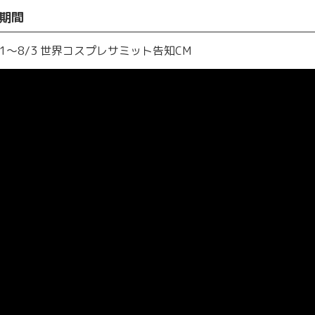
期間
31〜8/3 世界コスプレサミット告知CM