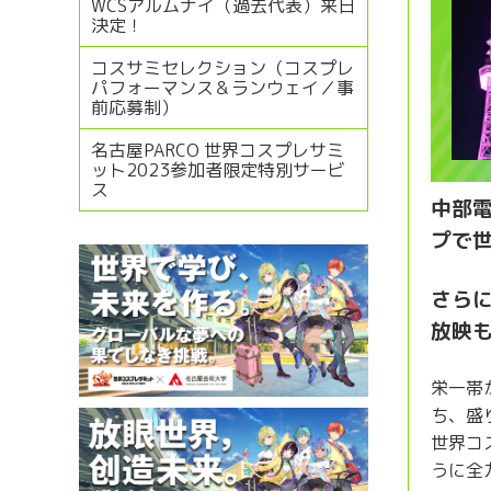
WCSアルムナイ（過去代表）来日
決定！
コスサミセレクション（コスプレ
パフォーマンス＆ランウェイ／事
前応募制）
名古屋PARCO 世界コスプレサミ
ット2023参加者限定特別サービ
ス
中部電
プで
さらに
放映
栄一帯
ち、盛
世界コ
うに全