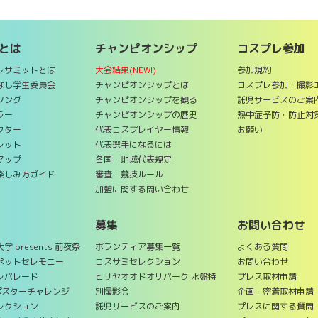
とは
チャンピオンシップ
コスプレ参加
レサミットとは
大会結果(NEW!)
参加規約
てなし学生委員会
チャンピオンシップとは
コスプレ参加・撮影
ソング
チャンピオンシップを観る
託児サービスのご案
ラー
チャンピオンシップの歴史
熱中症予防・防止対
クター
代表コスプレイヤー情報
お願い
レット
代表選手になるには
マップ
各国・地域代表規定
楽しみ方ガイド
審査・競技ルール
加盟に関する問い合わせ
募集
お問い合わせ
 presents 前夜祭
ボランティア募集一覧
よくある質問
ペットセレモニー
コスサミセレクション
お問い合わせ
レパレード
ヒサヤオオドオリパーク 水盤特
プレス取材申請
ポスターチャレンジ
別撮影会
企画・密着取材申請
レクション
託児サービスのご案内
プレスに関する質問