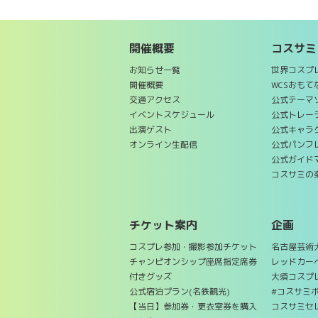
開催概要
コスサミ
お知らせ一覧
世界コスプ
開催概要
WCSおも
交通アクセス
公式テーマ
イベントスケジュール
公式トレー
出演ゲスト
公式キャラ
オンライン生配信
公式パンフ
公式ガイド
コスサミの
チケット案内
企画
コスプレ参加・撮影参加チケット
名古屋芸術大学
チャンピオンシップ座席指定席券
レッドカー
付きグッズ
大須コスプ
公式宿泊プラン(名鉄観光)
#コスサミ
【当日】参加券・更衣室券を購入
コスサミセ