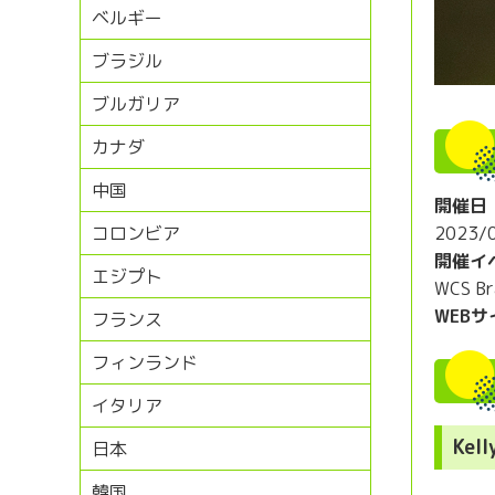
ベルギー
ブラジル
ブルガリア
カナダ
中国
開催日
2023/
コロンビア
開催イ
エジプト
WCS Br
WEBサ
フランス
フィンランド
イタリア
Kell
日本
韓国